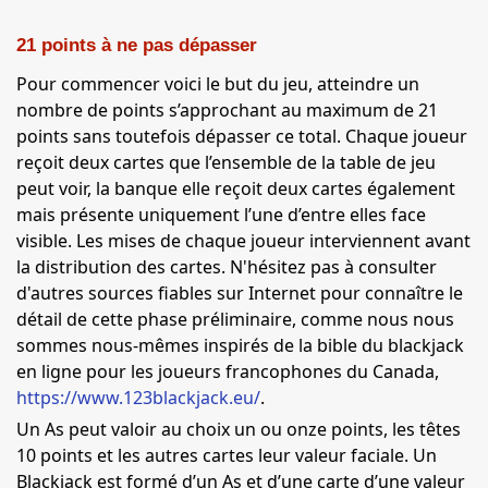
21 points à ne pas dépasser
Pour commencer voici le but du jeu, atteindre un
nombre de points s’approchant au maximum de 21
points sans toutefois dépasser ce total. Chaque joueur
reçoit deux cartes que l’ensemble de la table de jeu
peut voir, la banque elle reçoit deux cartes également
mais présente uniquement l’une d’entre elles face
visible. Les mises de chaque joueur interviennent avant
la distribution des cartes. N'hésitez pas à consulter
d'autres sources fiables sur Internet pour connaître le
détail de cette phase préliminaire, comme nous nous
sommes nous-mêmes inspirés de la bible du blackjack
en ligne pour les joueurs francophones du Canada,
https://www.123blackjack.eu/
.
Un As peut valoir au choix un ou onze points, les têtes
10 points et les autres cartes leur valeur faciale. Un
Blackjack est formé d’un As et d’une carte d’une valeur