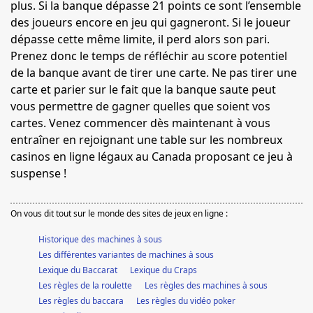
plus. Si la banque dépasse 21 points ce sont l’ensemble
des joueurs encore en jeu qui gagneront. Si le joueur
dépasse cette même limite, il perd alors son pari.
Prenez donc le temps de réfléchir au score potentiel
de la banque avant de tirer une carte. Ne pas tirer une
carte et parier sur le fait que la banque saute peut
vous permettre de gagner quelles que soient vos
cartes. Venez commencer dès maintenant à vous
entraîner en rejoignant une table sur les nombreux
casinos en ligne légaux au Canada proposant ce jeu à
suspense !
On vous dit tout sur le monde des sites de jeux en ligne :
Historique des machines à sous
Les différentes variantes de machines à sous
Lexique du Baccarat
Lexique du Craps
Les règles de la roulette
Les règles des machines à sous
Les règles du baccara
Les règles du vidéo poker