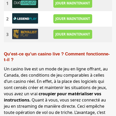
1
JOUER MAINTENANT
2
JOUER MAINTENANT
3
JOUER MAINTENANT
Qu’est-ce qu’un casino live ? Comment fonctionne-
t-il ?
Un casino live est un mode de jeu en ligne offrant, au
Canada, des conditions de jeu comparables à celles
d’un casino réel. En effet, à la place des logiciels qui
sont censés créer et maintenir les situations de jeux,
vous avez un vrai
croupier pour matérialiser vos
instructions.
Quant à vous, vous serez connecté au
jeu en streaming de manière directe. Ceci empêche
toute opération de vol ou de triche. L’avantage, c’est