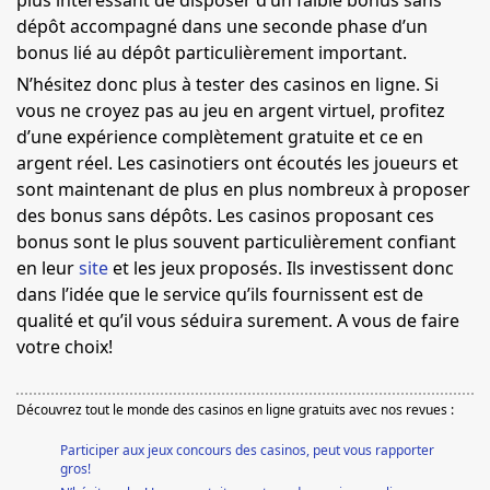
plus intéressant de disposer d’un faible bonus sans
dépôt accompagné dans une seconde phase d’un
bonus lié au dépôt particulièrement important.
N’hésitez donc plus à tester des casinos en ligne. Si
vous ne croyez pas au jeu en argent virtuel, profitez
d’une expérience complètement gratuite et ce en
argent réel. Les casinotiers ont écoutés les joueurs et
sont maintenant de plus en plus nombreux à proposer
des bonus sans dépôts. Les casinos proposant ces
bonus sont le plus souvent particulièrement confiant
en leur
site
et les jeux proposés. Ils investissent donc
dans l’idée que le service qu’ils fournissent est de
qualité et qu’il vous séduira surement. A vous de faire
votre choix!
Découvrez tout le monde des casinos en ligne gratuits avec nos revues :
Participer aux jeux concours des casinos, peut vous rapporter
gros!