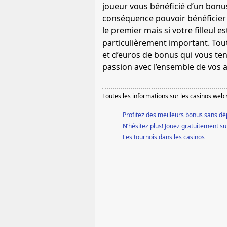
joueur vous bénéficié d’un bonus 
conséquence pouvoir bénéficier d
le premier mais si votre filleul e
particulièrement important. Tout
et d’euros de bonus qui vous ten
passion avec l’ensemble de vos a
Toutes les informations sur les casinos web s
Profitez des meilleurs bonus sans dé
N’hésitez plus! Jouez gratuitement su
Les tournois dans les casinos