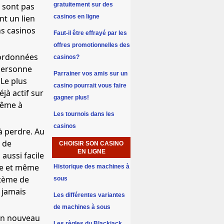
 sont pas
gratuitement sur des
nt un lien
casinos en ligne
ns casinos
Faut-il être effrayé par les
offres promotionnelles des
oordonnées
casinos?
 personne
Parrainer vos amis sur un
 Le plus
casino pourrait vous faire
jà actif sur
gagner plus!
 même à
Les tournois dans les
casinos
à perdre. Au
 de
CHOISIR SON CASINO
EN LIGNE
aussi facile
lle et même
Historique des machines à
stème de
sous
 jamais
Les différentes variantes
de machines à sous
 un nouveau
Les règles du Blackjack