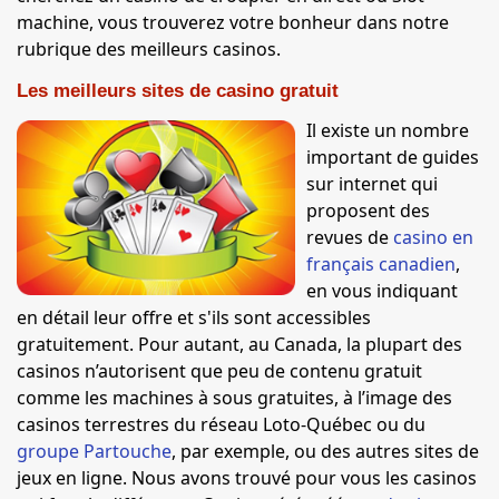
machine, vous trouverez votre bonheur dans notre
rubrique des meilleurs casinos.
Les meilleurs sites de casino gratuit
Il existe un nombre
important de guides
sur internet qui
proposent des
revues de
casino en
français canadien
,
en vous indiquant
en détail leur offre et s'ils sont accessibles
gratuitement. Pour autant, au Canada, la plupart des
casinos n’autorisent que peu de contenu gratuit
comme les machines à sous gratuites, à l’image des
casinos terrestres du réseau Loto‑Québec ou du
groupe Partouche
, par exemple, ou des autres sites de
jeux en ligne. Nous avons trouvé pour vous les casinos