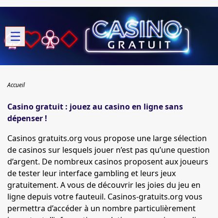
☰
Accueil
Casino gratuit : jouez au casino en ligne sans
dépenser !
Casinos gratuits.org vous propose une large sélection
de casinos sur lesquels jouer n’est pas qu’une question
d’argent. De nombreux casinos proposent aux joueurs
de tester leur interface gambling et leurs jeux
gratuitement. A vous de découvrir les joies du jeu en
ligne depuis votre fauteuil. Casinos-gratuits.org vous
permettra d’accéder à un nombre particulièrement